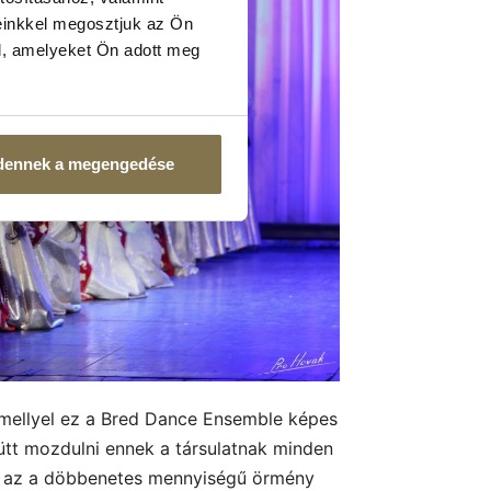
einkkel megosztjuk az Ön
l, amelyeket Ön adott meg
dennek a megengedése
mellyel ez a Bred Dance Ensemble képes
yütt mozdulni ennek a társulatnak minden
int az a döbbenetes mennyiségű örmény