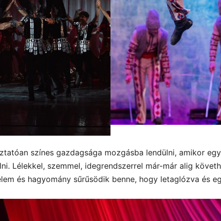
áztatóan színes gazdagsága mozgásba lendülni, amikor egye
ni. Lélekkel, szemmel, idegrendszerrel már-már alig követh
em és hagyomány sűrűsödik benne, hogy letaglózva és egyb