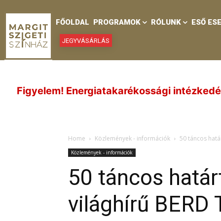
FŐOLDAL
PROGRAMOK
RÓLUNK
ESŐ ES
JEGYVÁSÁRLÁS
rgiatakarékossági intézkedések, valamint a hős
Home
Közlemények - információk
50 táncos hatá
Közlemények - információk
50 táncos határ
világhírű BERD 