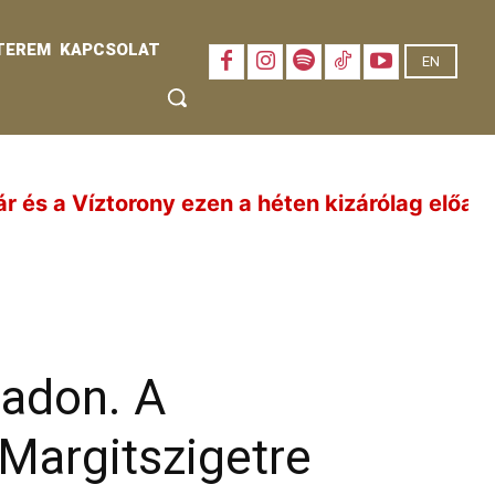
TEREM
KAPCSOLAT
EN
en a héten kizárólag előadásnapokon (aug. 6., 
padon. A
 Margitszigetre