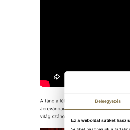
A tánc a lélek rejtett nyelve? Ha igaz M
Beleegyezés
Jerevánban alapított örmény táncegyütte
világ szános színpadát bejárva megmutatni
Ez a weboldal sütiket haszn
Sütiket használunk a tartal