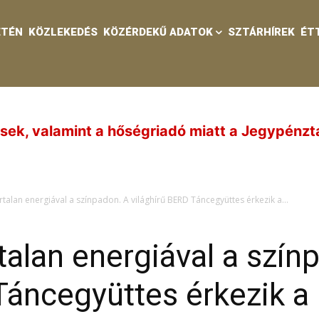
ETÉN
KÖZLEKEDÉS
KÖZÉRDEKŰ ADATOK
SZTÁRHÍREK
ÉT
égriadó miatt a Jegypénztár és a Víztorony ez
rtalan energiával a színpadon. A világhírű BERD Táncegyüttes érkezik a...
talan energiával a szín
Táncegyüttes érkezik a