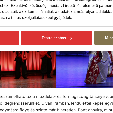
hez. Ezenkívül közösségi média-, hirdető- és elemező partner
zó adatait, akik kombinálhatják az adatokat más olyan adatokka
sznált más szolgáltatásokból gyűjtöttek.
Testre szabás
Min
zeszámolható az a mozdulat- és formagazdag táncnyelv, a
ető idegrendszerünket. Olyan iramban, lendülettel képes eg
 egymásra figyelés szinte már hihetetlen. Pont annyira, m