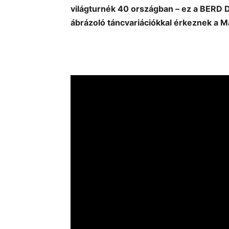
világturnék 40 országban – ez a BERD DA
ábrázoló táncvariációkkal érkeznek a Ma