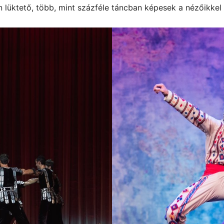
 lüktető, több, mint százféle táncban képesek a nézőikkel