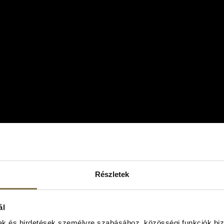
artha Grahan ezen mondata, akkor most hatalmas kincsekről 
Részletek
s olyan gazdag, színes, impulzusoktól, történelemtő és ha
, hogy arra talán csak a száj tátott, elvarázsolt ámulattal
ál
mak és hirdetések személyre szabásához, közösségi funkciók biz