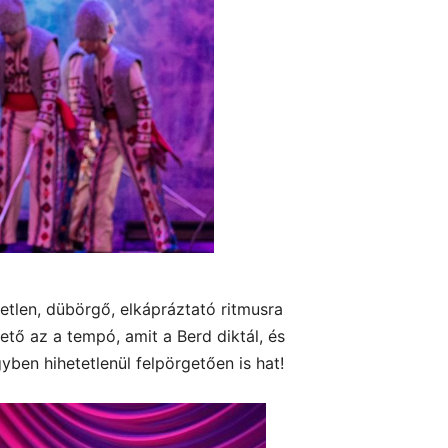
tlen, dübörgő, elkápráztató ritmusra
ető az a tempó, amit a Berd diktál, és
en hihetetlenül felpörgetően is hat!