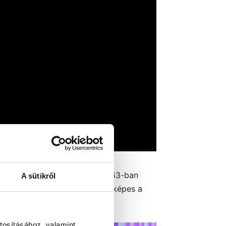
hull le a lepel, mert ez az 1963-ban
A sütikről
gyományoktól telített világot képes a
 lesz képes reagálni a néző!
tosításához, valamint