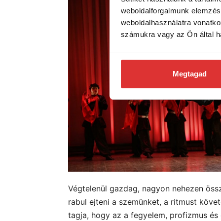
weboldalforgalmunk elemzésé
weboldalhasználatra vonatko
számukra vagy az Ön által ha
Megtagad
Végtelenül gazdag, nagyon nehezen öss
rabul ejteni a szemünket, a ritmust köv
tagja, hogy az a fegyelem, profizmus és