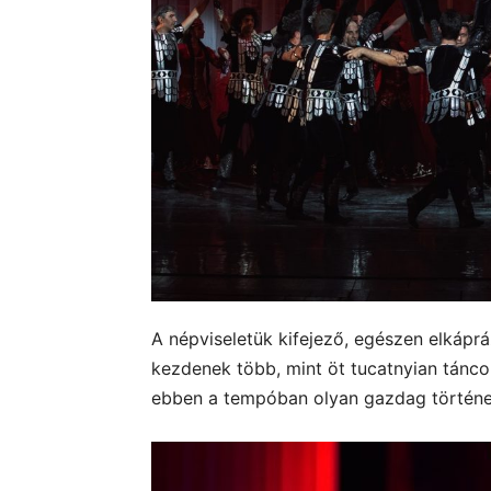
A népviseletük kifejező, egészen elkápr
kezdenek több, mint öt tucatnyian táncol
ebben a tempóban olyan gazdag történel