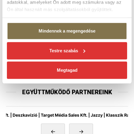
adatokkal, amelyeket Ön adott meg számukra vagy az
Ön által használt más szolgáltatásokból gyűjtöttek.
támogatásával valósulnak meg.
Mindennek a megengedése
MÉDIATÁMOGATÓINK
Testre szabás
Megtagad
EGYÜTTMŰKÖDŐ PARTNEREINK
| Deszkavízió | Target Média Sales Kft. | Jazzy | Klasszik Rádió | 
←
→