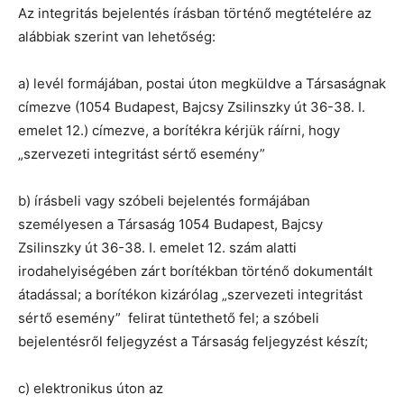
Az integritás bejelentés írásban történő megtételére az
alábbiak szerint van lehetőség:
a) levél formájában, postai úton megküldve a Társaságnak
címezve (1054 Budapest, Bajcsy Zsilinszky út 36-38. I.
emelet 12.) címezve, a borítékra kérjük ráírni, hogy
„szervezeti integritást sértő esemény”
b) írásbeli vagy szóbeli bejelentés formájában
személyesen a Társaság 1054 Budapest, Bajcsy
Zsilinszky út 36-38. I. emelet 12. szám alatti
irodahelyiségében zárt borítékban történő dokumentált
átadással; a borítékon kizárólag „szervezeti integritást
sértő esemény” felirat tüntethető fel; a szóbeli
bejelentésről feljegyzést a Társaság feljegyzést készít;
c) elektronikus úton az