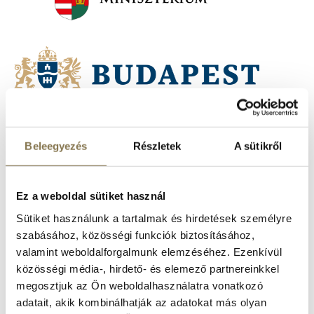
A Margitszigeti Színház Nonprofit Kft. Budapest Főváros
Önkormányzata fenntartásában, a Kulturális és Innovációs
Beleegyezés
Részletek
A sütikről
Minisztériummal közös működtetésben működik.
Előadásaink a
Ez a weboldal sütiket használ
Sütiket használunk a tartalmak és hirdetések személyre
szabásához, közösségi funkciók biztosításához,
valamint weboldalforgalmunk elemzéséhez. Ezenkívül
közösségi média-, hirdető- és elemező partnereinkkel
megosztjuk az Ön weboldalhasználatra vonatkozó
adatait, akik kombinálhatják az adatokat más olyan
és a