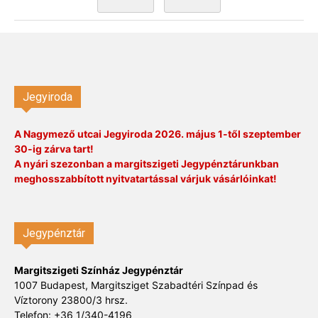
Jegyiroda
A Nagymező utcai Jegyiroda 2026. május 1-től szeptember
30-ig zárva tart!
A nyári szezonban a margitszigeti Jegypénztárunkban
meghosszabbított nyitvatartással várjuk vásárlóinkat!
Jegypénztár
Margitszigeti Színház Jegypénztár
1007 Budapest, Margitsziget Szabadtéri Színpad és
Víztorony 23800/3 hrsz.
Telefon: +36 1/340-4196