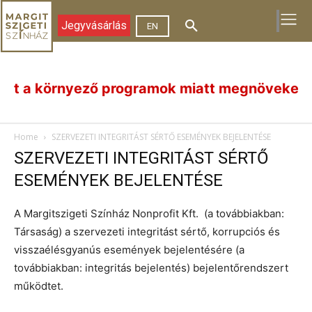
Jegyvásárlás
EN
t a környező programok miatt megnövekedett fo
Home
SZERVEZETI INTEGRITÁST SÉRTŐ ESEMÉNYEK BEJELENTÉSE
SZERVEZETI INTEGRITÁST SÉRTŐ
ESEMÉNYEK BEJELENTÉSE
A Margitszigeti Színház Nonprofit Kft. (a továbbiakban:
Társaság) a szervezeti integritást sértő, korrupciós és
visszaélésgyanús események bejelentésére (a
továbbiakban: integritás bejelentés) bejelentőrendszert
működtet.