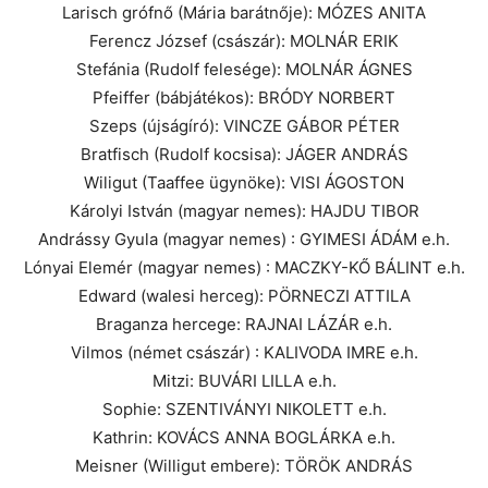
Larisch grófnő (Mária barátnője): MÓZES ANITA
Ferencz József (császár): MOLNÁR ERIK
Stefánia (Rudolf felesége): MOLNÁR ÁGNES
Pfeiffer (bábjátékos): BRÓDY NORBERT
Szeps (újságíró): VINCZE GÁBOR PÉTER
Bratfisch (Rudolf kocsisa): JÁGER ANDRÁS
Wiligut (Taaffee ügynöke): VISI ÁGOSTON
Károlyi István (magyar nemes): HAJDU TIBOR
Andrássy Gyula (magyar nemes) : GYIMESI ÁDÁM e.h.
Lónyai Elemér (magyar nemes) : MACZKY-KŐ BÁLINT e.h.
Edward (walesi herceg): PÖRNECZI ATTILA
Braganza hercege: RAJNAI LÁZÁR e.h.
Vilmos (német császár) : KALIVODA IMRE e.h.
Mitzi: BUVÁRI LILLA e.h.
Sophie: SZENTIVÁNYI NIKOLETT e.h.
Kathrin: KOVÁCS ANNA BOGLÁRKA e.h.
Meisner (Willigut embere): TÖRÖK ANDRÁS