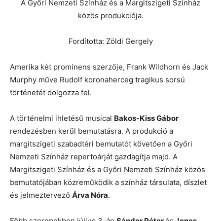
A Győri Nemzeti Színház és a Margitszigeti Színház
közös produkciója.
Fordította: Zöldi Gergely
Amerika két prominens szerzője, Frank Wildhorn és Jack
Murphy műve Rudolf koronaherceg tragikus sorsú
történetét dolgozza fel.
A történelmi ihletésű musical
Bakos-Kiss Gábor
rendezésben kerül bemutatásra. A produkció a
margitszigeti szabadtéri bemutatót követően a Győri
Nemzeti Színház repertoárját gazdagítja majd. A
Margitszigeti Színház és a Győri Nemzeti Színház közös
bemutatójában közreműködik a színház társulata, díszlet
és jelmeztervező
Árva Nóra
.
Főbb szerepekben július 3-án
Sándor Péter
és
Jenes