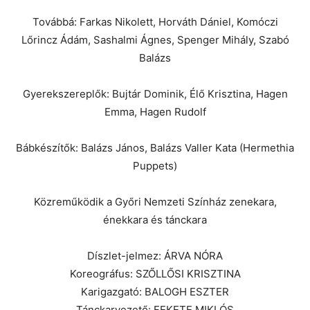
Továbbá: Farkas Nikolett, Horváth Dániel, Komóczi
Lőrincz Ádám, Sashalmi Ágnes, Spenger Mihály, Szabó
Balázs
Gyerekszereplők: Bujtár Dominik, Élő Krisztina, Hagen
Emma, Hagen Rudolf
Bábkészítők: Balázs János, Balázs Valler Kata (Hermethia
Puppets)
Közreműködik a Győri Nemzeti Színház zenekara,
énekkara és tánckara
Díszlet-jelmez: ÁRVA NÓRA
Koreográfus: SZŐLLŐSI KRISZTINA
Karigazgató: BALOGH ESZTER
Tánckarvezető: FEKETE MIKLÓS