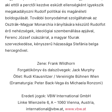
aki ettől a perctől kezdve esküdt ellenségként igyekszik
megakadályozni Rudolf politikai és magánéleti
boldogulását. További bonyodalmat szolgáltatnak az
Osztrák–Magyar Monarchia irányítására készülő Rudolfot
érő nehézségek, ideológiai szembenállása apjával,
Ferenc József császárral, a magyar főurak
szervezkedése, kényszerű házassága Stefánia belga
hercegnővel.
Zene: Frank Wildhorn
Forgatókönyv és dalszövegek: Jack Murphy
Ötlet: Rudi Klausnitzer / Vereinigte Bühnen Wien
(Dramaturgia: Peter Back-Vega és Michaela Ronzoni)
Eredeti jogok: VBW International GmbH
Linke Wienzeile 6, A – 1060 Vienna, Austria,
international@vbw.at,
www.vbw.at