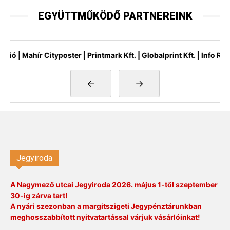
EGYÜTTMŰKÖDŐ PARTNEREINK
Mahír Cityposter | Printmark Kft. | Globalprint Kft. | Info Rádió 
←
→
Jegyiroda
A Nagymező utcai Jegyiroda 2026. május 1-től szeptember
30-ig zárva tart!
A nyári szezonban a margitszigeti Jegypénztárunkban
meghosszabbított nyitvatartással várjuk vásárlóinkat!