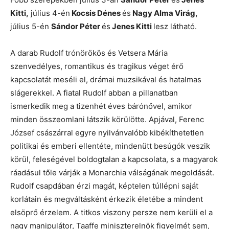
Kitti,
július 4-én
Kocsis Dénes
és
Nagy Alma Virág,
július 5-én
Sándor Péter
és
Jenes Kitti
lesz látható.
A darab Rudolf trónörökös és Vetsera Mária
szenvedélyes, romantikus és tragikus véget érő
kapcsolatát meséli el, drámai muzsikával és hatalmas
slágerekkel. A fiatal Rudolf abban a pillanatban
ismerkedik meg a tizenhét éves bárónővel, amikor
minden összeomlani látszik körülötte. Apjával, Ferenc
József császárral egyre nyilvánvalóbb kibékíthetetlen
politikai és emberi ellentéte, mindenütt besúgók veszik
körül, feleségével boldogtalan a kapcsolata, s a magyarok
ráadásul tőle várják a Monarchia válságának megoldását.
Rudolf csapdában érzi magát, képtelen túllépni saját
korlátain és megváltásként érkezik életébe a mindent
elsöprő érzelem. A titkos viszony persze nem kerüli el a
nagy manipulátor, Taaffe miniszterelnök figyelmét sem,