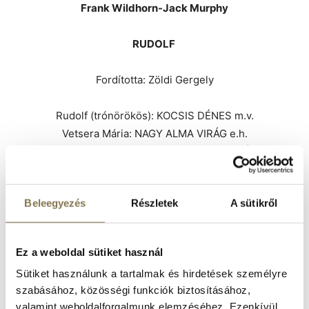
Frank Wildhorn-Jack Murphy
RUDOLF
Fordította: Zöldi Gergely
Rudolf (trónörökös): KOCSIS DÉNES m.v.
Vetsera Mária: NAGY ALMA VIRÁG e.h.
Taaffee gróf (miniszterelnök): NAGY BALÁZS
Larisch grófnő (Mária barátnője): MÓZES ANITA
Ferencz József (császár): MOLNÁR ERIK
Beleegyezés
Részletek
A sütikről
Stefánia (Rudolf felesége): MOLNÁR ÁGNES
Pfeiffer (bábjátékos): BRÓDY NORBERT
Szeps (újságíró): VINCZE GÁBOR PÉTER
Ez a weboldal sütiket használ
Bratfisch (Rudolf kocsisa): JÁGER ANDRÁS
Sütiket használunk a tartalmak és hirdetések személyre
Wiligut (Taaffee ügynöke): VISI ÁGOSTON
szabásához, közösségi funkciók biztosításához,
Károlyi István (magyar nemes): HAJDU TIBOR
valamint weboldalforgalmunk elemzéséhez. Ezenkívül