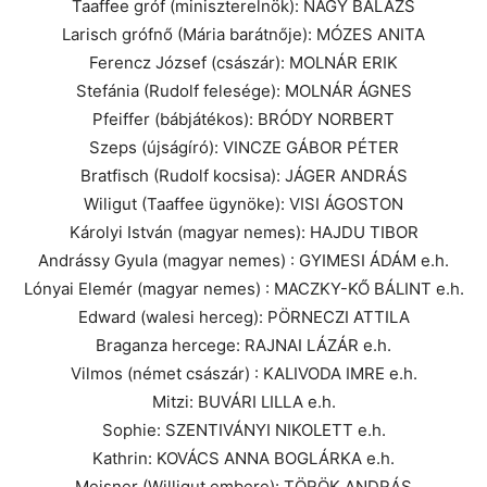
Taaffee gróf (miniszterelnök): NAGY BALÁZS
Larisch grófnő (Mária barátnője): MÓZES ANITA
Ferencz József (császár): MOLNÁR ERIK
Stefánia (Rudolf felesége): MOLNÁR ÁGNES
Pfeiffer (bábjátékos): BRÓDY NORBERT
Szeps (újságíró): VINCZE GÁBOR PÉTER
Bratfisch (Rudolf kocsisa): JÁGER ANDRÁS
Wiligut (Taaffee ügynöke): VISI ÁGOSTON
Károlyi István (magyar nemes): HAJDU TIBOR
Andrássy Gyula (magyar nemes) : GYIMESI ÁDÁM e.h.
Lónyai Elemér (magyar nemes) : MACZKY-KŐ BÁLINT e.h.
Edward (walesi herceg): PÖRNECZI ATTILA
Braganza hercege: RAJNAI LÁZÁR e.h.
Vilmos (német császár) : KALIVODA IMRE e.h.
Mitzi: BUVÁRI LILLA e.h.
Sophie: SZENTIVÁNYI NIKOLETT e.h.
Kathrin: KOVÁCS ANNA BOGLÁRKA e.h.
Meisner (Willigut embere): TÖRÖK ANDRÁS