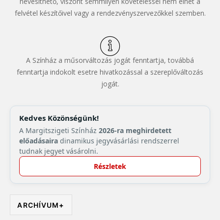
nevesíthető, viszont semmilyen követeléssel nem élhet a
felvétel készítőivel vagy a rendezvényszervezőkkel szemben.
A Színház a műsorváltozás jogát fenntartja, továbbá
fenntartja indokolt esetre hivatkozással a szereplőváltozás
jogát.
Kedves Közönségünk!
A Margitszigeti Színház
2026-ra meghirdetett
előadásaira
dinamikus jegyvásárlási rendszerrel
tudnak jegyet vásárolni.
Részletek
ARCHÍVUM
+