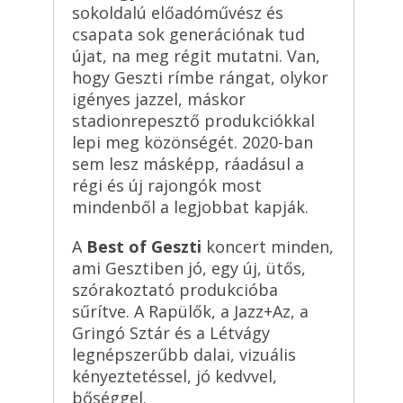
sokoldalú előadóművész és
csapata sok generációnak tud
újat, na meg régit mutatni. Van,
hogy Geszti rímbe rángat, olykor
igényes jazzel, máskor
stadionrepesztő produkciókkal
lepi meg közönségét. 2020-ban
sem lesz másképp, ráadásul a
régi és új rajongók most
mindenből a legjobbat kapják.
A
Best of Geszti
koncert minden,
ami Gesztiben jó, egy új, ütős,
szórakoztató produkcióba
sűrítve. A Rapülők, a Jazz+Az, a
Gringó Sztár és a Létvágy
legnépszerűbb dalai, vizuális
kényeztetéssel, jó kedvvel,
bőséggel.