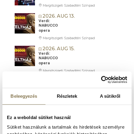
Margitszigeti Szabadtéri Színpad
2026. AUG 13.
Verdi:
NABUCCO
opera
Margitszigeti Szabadtéri Színpad
2026. AUG 15.
Verdi:
NABUCCO
opera
Margitszigeti Szabadtéri Színpad
2026. AUG 19.
Örökség lángja | Mesterművek a 100 TAGÚ
CIGÁNYZENEKAR
Hangversenyzenekarával
Beleegyezés
Részletek
A sütikről
Margitszigeti Szabadtéri Színpad
2026. AUG 22.
Ez a weboldal sütiket használ
AMADEUS LIVE
filmkoncert
Sütiket használunk a tartalmak és hirdetések személyre
Margitszigeti Szabadtéri Színpad
szabásához, közösségi funkciók biztosításához,