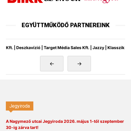
EGYÜTTMŰKÖDŐ PARTNEREINK
 | Deszkavízió | Target Média Sales Kft. | Jazzy | Klasszik Rádió |
←
→
Jegyiroda
A Nagymező utcai Jegyiroda 2026. május 1-től szeptember
30-ig zárva tart!