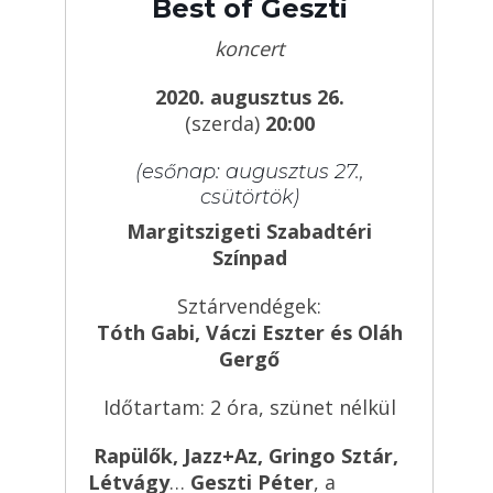
Best of Geszti
koncert
2020. augusztus 26.
(szerda)
20:00
(esőnap: augusztus 27.,
csütörtök)
Margitszigeti Szabadtéri
Színpad
Sztárvendégek:
Tóth Gabi, Váczi Eszter és Oláh
Gergő
Időtartam: 2 óra, szünet nélkül
Rapülők, Jazz+Az, Gringo Sztár,
Létvágy
…
Geszti Péter
, a