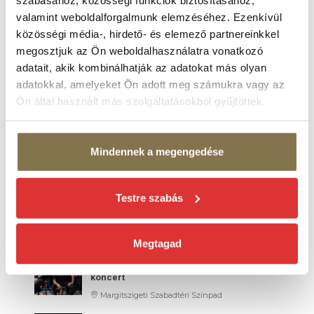
valamint weboldalforgalmunk elemzéséhez. Ezenkívül
2026. AUG 26.
Szegedi Kortárs Balett:
közösségi média-, hirdető- és elemező partnereinkkel
FEKETE HATTYÚ
megosztjuk az Ön weboldalhasználatra vonatkozó
balett-thriller
adatait, akik kombinálhatják az adatokat más olyan
Margitszigeti Szabadtéri Színpad
adatokkal, amelyeket Ön adott meg számukra vagy az
2026. AUG 29.
Ön által használt más szolgáltatásokból gyűjtöttek.
Szikora Róbert és az R-GO koncert
Margitszigeti Szabadtéri Színpad
Mindennek a megengedése
SZEPTEMBER 2026
2026. SZEPT 02.
Testre szabás
BUDAPEST BÁR koncert
Margitszigeti Szabadtéri Színpad
Megtagad
2026. SZEPT 04.
LONDON COMMUNITY GOSPEL CHOIR
koncert
Margitszigeti Szabadtéri Színpad