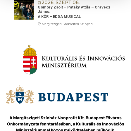
2026. SZEPT 06.
Gömöry Zsolt – Pataky Attila – Oravecz
János:
A KÖR – EDDA MUSICAL
Margitszigeti Szabadtéri Színpad
A Margitszigeti Színház Nonprofit Kft. Budapest Főváros
Önkormányzata fenntartásában, a Kulturális és Innovációs
Minisztériummal közös működtetésben működik.