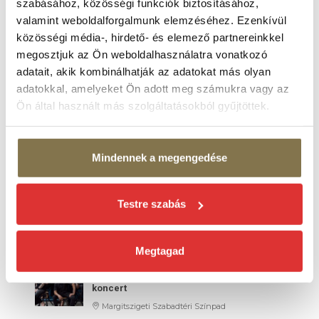
szabásához, közösségi funkciók biztosításához,
valamint weboldalforgalmunk elemzéséhez. Ezenkívül
2026. AUG 26.
Szegedi Kortárs Balett:
közösségi média-, hirdető- és elemező partnereinkkel
FEKETE HATTYÚ
megosztjuk az Ön weboldalhasználatra vonatkozó
balett-thriller
adatait, akik kombinálhatják az adatokat más olyan
Margitszigeti Szabadtéri Színpad
adatokkal, amelyeket Ön adott meg számukra vagy az
2026. AUG 29.
Ön által használt más szolgáltatásokból gyűjtöttek.
Szikora Róbert és az R-GO koncert
Margitszigeti Szabadtéri Színpad
Mindennek a megengedése
SZEPTEMBER 2026
2026. SZEPT 02.
Testre szabás
BUDAPEST BÁR koncert
Margitszigeti Szabadtéri Színpad
Megtagad
2026. SZEPT 04.
LONDON COMMUNITY GOSPEL CHOIR
koncert
Margitszigeti Szabadtéri Színpad