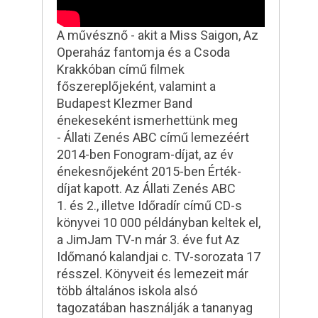
A művésznő - akit a Miss Saigon, Az
Operaház fantomja és a Csoda
Krakkóban című filmek
főszereplőjeként, valamint a
Budapest Klezmer Band
énekeseként ismerhettünk meg
- Állati Zenés ABC című lemezéért
2014-ben Fonogram-díjat, az év
énekesnőjeként 2015-ben Érték-
díjat kapott. Az Állati Zenés ABC
1. és 2., illetve Időradír című CD-s
könyvei 10 000 példányban keltek el,
a JimJam TV-n már 3. éve fut Az
Időmanó kalandjai c. TV-sorozata 17
résszel. Könyveit és lemezeit már
több általános iskola alsó
tagozatában használják a tananyag