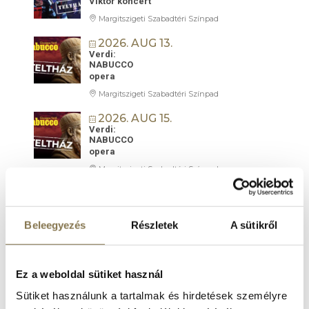
Viktor koncert
Margitszigeti Szabadtéri Színpad
2026. AUG 13.
Verdi:
NABUCCO
opera
Margitszigeti Szabadtéri Színpad
2026. AUG 15.
Verdi:
NABUCCO
opera
Margitszigeti Szabadtéri Színpad
2026. AUG 19.
Örökség lángja | Mesterművek a 100 TAGÚ
CIGÁNYZENEKAR
Beleegyezés
Részletek
A sütikről
Hangversenyzenekarával
Margitszigeti Szabadtéri Színpad
2026. AUG 22.
Ez a weboldal sütiket használ
AMADEUS LIVE
filmkoncert
Sütiket használunk a tartalmak és hirdetések személyre
Margitszigeti Szabadtéri Színpad