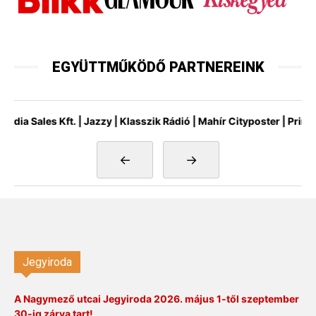
EGYÜTTMŰKÖDŐ PARTNEREINK
Sales Kft. | Jazzy | Klasszik Rádió | Mahír Cityposter | Printmark
←
→
Jegyiroda
A Nagymező utcai Jegyiroda 2026. május 1-től szeptember
30-ig zárva tart!