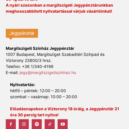
A nyári szezonban a margitszigeti Jegypénztárunkban
meghosszabbított nyitvatartással várjuk vásárlóinkat!
Jegypénztár
Margitszigeti Színház Jegypénztár
1007 Budapest, Margitsziget Szabadtéri Színpad és
Víztorony 23800/3 hrsz.
Telefon: +36 1/340-4196
E-mail:
jegy@margitszigetiszinhaz.hu
Nyitvatartás:
hétfő – péntek: 12:00 – 20:00
szombat – vasárnap: 10:00 – 20:00
Előadásnapokon a Víztorony 18 óráig, a Jegypénztár 21
óra 30 percig tart nyitva!