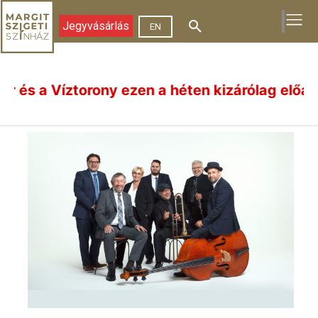
Jegyvásárlás
EN
 Víztorony ezen a héten kizárólag előadásnapok