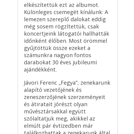
elkészítettük ezt az albumot.
Különleges csemegét kínálunk: A
lemezen szereplő dalokat eddig
még sosem rögzítettük, csak
koncertjeink látogatói hallhatták
időnként élőben. Most örömmel
gyűjtöttük össze ezeket a
számunkra nagyon fontos
darabokat 30 éves jubileumi
ajándékként.
Jávori Ferenc „Fegya”, zenekarunk
alapító vezetőjének és
zeneszerzőjének szerzeményeit
és átiratait jórészt olyan
művésztársakkal együtt
szólaltatjuk meg, akikkel az
elmúlt pár évtizedben már
találkozhattak a zenekarunk által