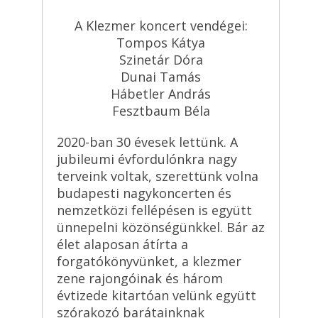
A Klezmer koncert vendégei:
Tompos Kátya
Szinetár Dóra
Dunai Tamás
Hábetler András
Fesztbaum Béla
2020-ban 30 évesek lettünk. A
jubileumi évfordulónkra nagy
terveink voltak, szerettünk volna
budapesti nagykoncerten és
nemzetközi fellépésen is együtt
ünnepelni közönségünkkel. Bár az
élet alaposan átírta a
forgatókönyvünket, a klezmer
zene rajongóinak és három
évtizede kitartóan velünk együtt
szórakozó barátainknak