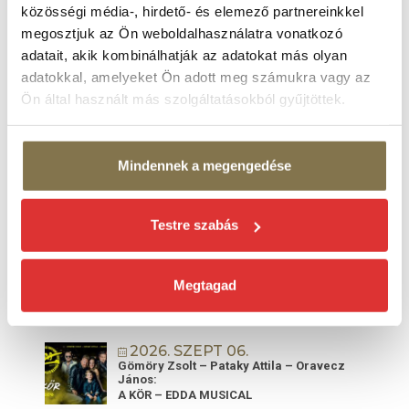
balett-thriller
közösségi média-, hirdető- és elemező partnereinkkel
Margitszigeti Szabadtéri Színpad
megosztjuk az Ön weboldalhasználatra vonatkozó
adatait, akik kombinálhatják az adatokat más olyan
2026. AUG 29.
Szikora Róbert és az R-GO koncert
adatokkal, amelyeket Ön adott meg számukra vagy az
Ön által használt más szolgáltatásokból gyűjtöttek.
Margitszigeti Szabadtéri Színpad
SZEPTEMBER 2026
Mindennek a megengedése
2026. SZEPT 02.
BUDAPEST BÁR koncert
Testre szabás
Margitszigeti Szabadtéri Színpad
2026. SZEPT 04.
LONDON COMMUNITY GOSPEL CHOIR
Megtagad
koncert
Margitszigeti Szabadtéri Színpad
2026. SZEPT 06.
Gömöry Zsolt – Pataky Attila – Oravecz
János:
A KÖR – EDDA MUSICAL