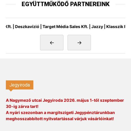
EGYÜTTMŰKÖDŐ PARTNEREINK
 | Deszkavízió | Target Média Sales Kft. | Jazzy | Klasszik Rádió |
←
→
Jegyiroda
A Nagymező utcai Jegyiroda 2026. május 1-től szeptember
30-ig zárva tart!
A nyári szezonban a margitszigeti Jegypénztárunkban
meghosszabbított nyitvatartással várjuk vásárlóinkat!