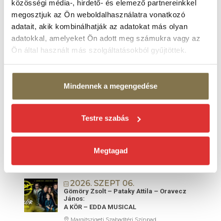
közösségi média-, hirdető- és elemező partnereinkkel
Margitszigeti Szabadtéri Színpad
megosztjuk az Ön weboldalhasználatra vonatkozó
2026. AUG 29.
adatait, akik kombinálhatják az adatokat más olyan
Szikora Róbert és az R-GO koncert
adatokkal, amelyeket Ön adott meg számukra vagy az
Margitszigeti Szabadtéri Színpad
Ön által használt más szolgáltatásokból gyűjtöttek.
SZEPTEMBER 2026
Mindennek a megengedése
2026. SZEPT 02.
BUDAPEST BÁR koncert
Margitszigeti Szabadtéri Színpad
Testre szabás
2026. SZEPT 04.
LONDON COMMUNITY GOSPEL CHOIR
Megtagad
koncert
Margitszigeti Szabadtéri Színpad
2026. SZEPT 06.
Gömöry Zsolt – Pataky Attila – Oravecz
János:
A KÖR – EDDA MUSICAL
Margitszigeti Szabadtéri Színpad