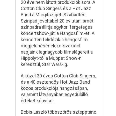
20 éve nem látott produkciók sora. A
Cotton Club Singers és a Hot Jazz
Band a Margitszigeti Szabadtéri
Színpad jóvoltából 20 év után ismét
színpadra állítja egykori fergeteges
koncertshow-ját, a Hangosfilm-et! A
koncerten felidézik a hangosfilm
megjelenésének korszakától
napjaink legnagyobb filmslágereit a
Hippolyt-tól a Muppet Show-n
keresztül, Star Wars-ig.
A közel 30 éves Cotton Club Singers,
és a 40 esztendős Hot Jazz Band
közös produkciója hangzásában,
valamint látványában egyedülálló
értéket képvisel.
Bóbis László többszörös sztepptánc