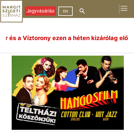
Jegyvásárlás
EN
Víztorony ezen a héten kizárólag előadásnapok