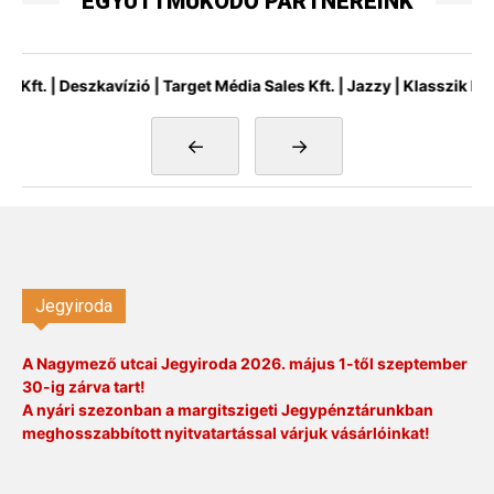
EGYÜTTMŰKÖDŐ PARTNEREINK
 | Deszkavízió | Target Média Sales Kft. | Jazzy | Klasszik Rádió |
←
→
Jegyiroda
A Nagymező utcai Jegyiroda 2026. május 1-től szeptember
30-ig zárva tart!
A nyári szezonban a margitszigeti Jegypénztárunkban
meghosszabbított nyitvatartással várjuk vásárlóinkat!