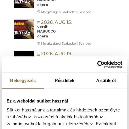
opera
Margitszigeti Szabadtéri Színpad
2026. AUG 15.
Verdi:
NABUCCO
opera
Margitszigeti Szabadtéri Színpad
2026. AUG 19.
Örökség lángja | Mesterművek a 100 TAGÚ
CIGÁNYZENEKAR
Hangversenyzenekarával
Margitszigeti Szabadtéri Színpad
Beleegyezés
Részletek
A sütikről
2026. AUG 22.
AMADEUS LIVE
filmkoncert
Ez a weboldal sütiket használ
Margitszigeti Szabadtéri Színpad
Sütiket használunk a tartalmak és hirdetések személyre
2026. AUG 26.
szabásához, közösségi funkciók biztosításához,
Szegedi Kortárs Balett:
FEKETE HATTYÚ
valamint weboldalforgalmunk elemzéséhez. Ezenkívül
balett-thriller