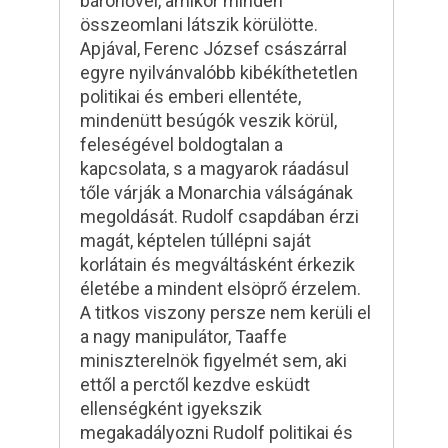
bárónővel, amikor minden
összeomlani látszik körülötte.
Apjával, Ferenc József császárral
egyre nyilvánvalóbb kibékíthetetlen
politikai és emberi ellentéte,
mindenütt besúgók veszik körül,
feleségével boldogtalan a
kapcsolata, s a magyarok ráadásul
tőle várják a Monarchia válságának
megoldását. Rudolf csapdában érzi
magát, képtelen túllépni saját
korlátain és megváltásként érkezik
életébe a mindent elsöprő érzelem.
A titkos viszony persze nem kerüli el
a nagy manipulátor, Taaffe
miniszterelnök figyelmét sem, aki
ettől a perctől kezdve esküdt
ellenségként igyekszik
megakadályozni Rudolf politikai és