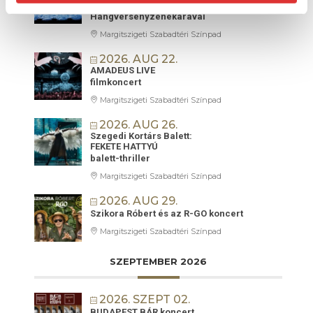
CIGÁNYZENEKAR
Hangversenyzenekarával
Margitszigeti Szabadtéri Színpad
2026. AUG 22.
AMADEUS LIVE
filmkoncert
Margitszigeti Szabadtéri Színpad
2026. AUG 26.
Szegedi Kortárs Balett:
FEKETE HATTYÚ
balett-thriller
Margitszigeti Szabadtéri Színpad
2026. AUG 29.
Szikora Róbert és az R-GO koncert
Margitszigeti Szabadtéri Színpad
SZEPTEMBER 2026
2026. SZEPT 02.
BUDAPEST BÁR koncert