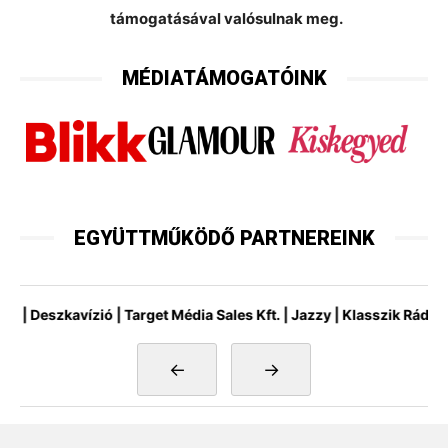
támogatásával valósulnak meg.
MÉDIATÁMOGATÓINK
EGYÜTTMŰKÖDŐ PARTNEREINK
eszkavízió | Target Média Sales Kft. | Jazzy | Klasszik Rádió | Mah
←
→