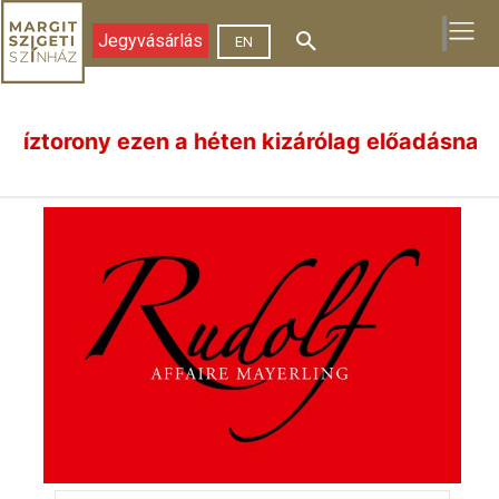
Jegyvásárlás
EN
ony ezen a héten kizárólag előadásnapokon (aug