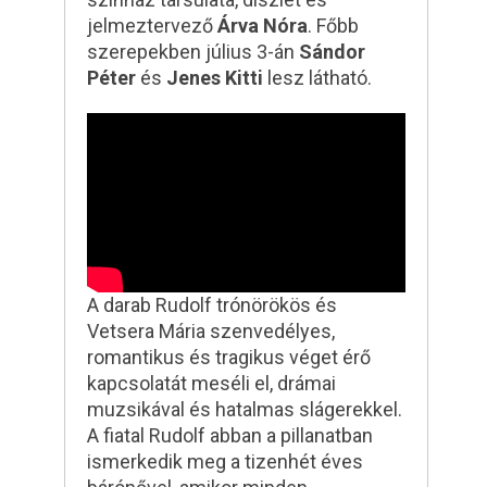
jelmeztervező
Árva Nóra
. Főbb
szerepekben július 3-án
Sándor
Péter
és
Jenes Kitti
lesz látható.
A darab Rudolf trónörökös és
Vetsera Mária szenvedélyes,
romantikus és tragikus véget érő
kapcsolatát meséli el, drámai
muzsikával és hatalmas slágerekkel.
A fiatal Rudolf abban a pillanatban
ismerkedik meg a tizenhét éves