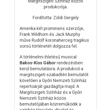
Margitszigeti Színház közös
produkciója.
Fordította: Zöldi Gergely
Amerika két prominens szerzője,
Frank Wildhorn és Jack Murphy
műve Rudolf koronaherceg tragikus
sorsú történetét dolgozza fel.
A történelmi ihletésű musical
Bakos-Kiss Gábor
rendezésben
kerül bemutatásra. A produkció a
margitszigeti szabadtéri bemutatót
követően a Győri Nemzeti Színház
repertoárját gazdagítja majd. A
Margitszigeti Színház és a Győri
Nemzeti Színház közös
bemutatójában közreműködik a
színház társulata, díszlet és