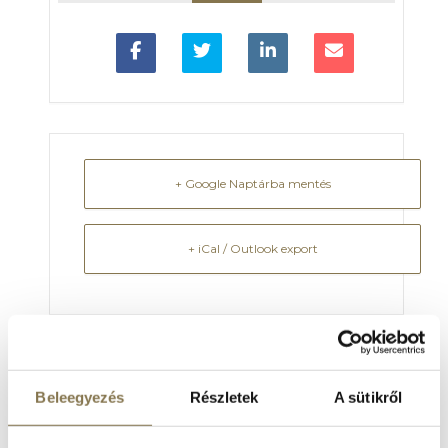
+ Google Naptárba mentés
+ iCal / Outlook export
HÍRLEVÉL FELIRATKOZÁS
Beleegyezés
Részletek
A sütikről
Programajánló