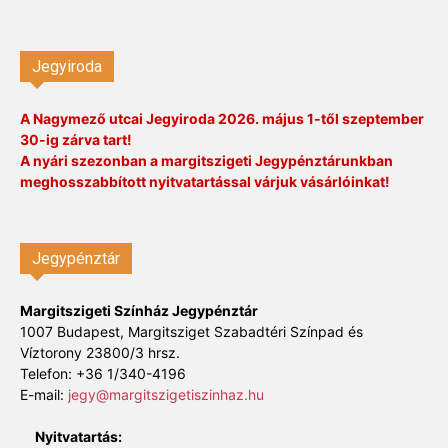
Jegyiroda
A Nagymező utcai Jegyiroda 2026. május 1-től szeptember
30-ig zárva tart!
A nyári szezonban a margitszigeti Jegypénztárunkban
meghosszabbított nyitvatartással várjuk vásárlóinkat!
Jegypénztár
Margitszigeti Színház Jegypénztár
1007 Budapest, Margitsziget Szabadtéri Színpad és
Víztorony 23800/3 hrsz.
Telefon: +36 1/340-4196
E-mail:
jegy@margitszigetiszinhaz.hu
Nyitvatartás: