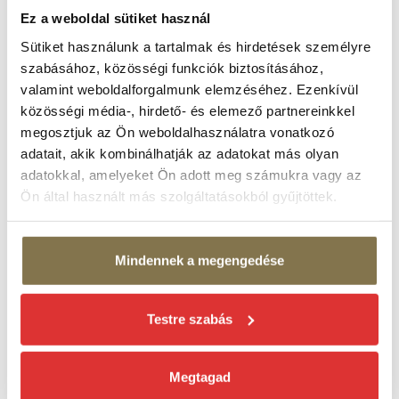
Ez a weboldal sütiket használ
Sütiket használunk a tartalmak és hirdetések személyre
AUGUSZTUS 2026
szabásához, közösségi funkciók biztosításához,
valamint weboldalforgalmunk elemzéséhez. Ezenkívül
2026. AUG 08.
közösségi média-, hirdető- és elemező partnereinkkel
EGY NYÁRI ESTE Kökény Attila & Rakonczai
Viktor koncert
megosztjuk az Ön weboldalhasználatra vonatkozó
Margitszigeti Szabadtéri Színpad
adatait, akik kombinálhatják az adatokat más olyan
adatokkal, amelyeket Ön adott meg számukra vagy az
2026. AUG 13.
Ön által használt más szolgáltatásokból gyűjtöttek.
Verdi:
NABUCCO
opera
Margitszigeti Szabadtéri Színpad
Mindennek a megengedése
2026. AUG 15.
Verdi:
NABUCCO
Testre szabás
opera
Margitszigeti Szabadtéri Színpad
2026. AUG 19.
Megtagad
Örökség lángja | Mesterművek a 100 TAGÚ