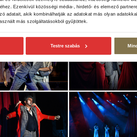
hez. Ezenkívül közösségi média-, hirdető- és elemező partner
zó adatait, akik kombinálhatják az adatokat más olyan adatokka
sznált más szolgáltatásokból gyűjtöttek.
Testre szabás
Min