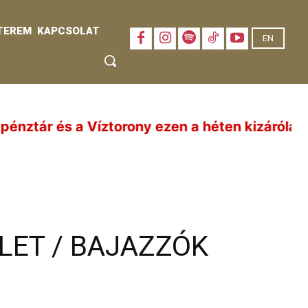
TEREM
KAPCSOLAT
EN
ny ezen a héten kizárólag előadásnapokon (aug
ÜLET / BAJAZZÓK