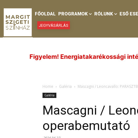
FŐOLDAL
PROGRAMOK
RÓLUNK
ESŐ ES
JEGYVÁSÁRLÁS
m! Energiatakarékossági intézkedések, valamint
Home
Galéria
Mascagni / Leoncavallo: PARASZ
Galéria
Mascagni / Leo
operabemutató
2026.06.27.