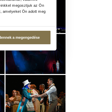
einkkel megosztjuk az Ön
l, amelyeket Ön adott meg
dennek a megengedése