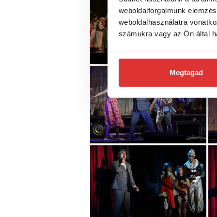
weboldalforgalmunk elemzésé
weboldalhasználatra vonatko
számukra vagy az Ön által ha
Megtagad