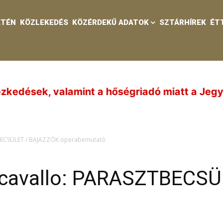
ETÉN
KÖZLEKEDÉS
KÖZÉRDEKŰ ADATOK
SZTÁRHÍREK
ÉT
 a hőségriadó miatt a Jegypénztár és a Víztoro
TBECSÜLET / BAJAZZÓK operabemutató
ncavallo: PARASZTBECS