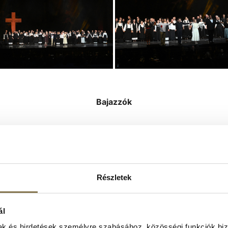
Bajazzók
Részletek
ál
mak és hirdetések személyre szabásához, közösségi funkciók biz