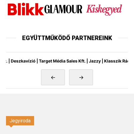
EGYÜTTMŰKÖDŐ PARTNEREINK
eszkavízió | Target Média Sales Kft. | Jazzy | Klasszik Rádió | Mah
←
→
Jegyiroda