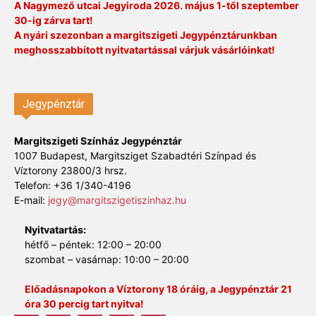
A Nagymező utcai Jegyiroda 2026. május 1-től szeptember
30-ig zárva tart!
A nyári szezonban a margitszigeti Jegypénztárunkban
meghosszabbított nyitvatartással várjuk vásárlóinkat!
Jegypénztár
Margitszigeti Színház Jegypénztár
1007 Budapest, Margitsziget Szabadtéri Színpad és
Víztorony 23800/3 hrsz.
Telefon: +36 1/340-4196
E-mail:
jegy@margitszigetiszinhaz.hu
Nyitvatartás:
hétfő – péntek: 12:00 – 20:00
szombat – vasárnap: 10:00 – 20:00
Előadásnapokon a Víztorony 18 óráig, a Jegypénztár 21
óra 30 percig tart nyitva!