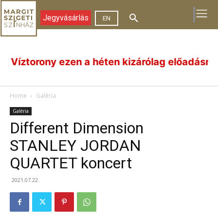
Jegyvásárlás
EN
ny ezen a héten kizárólag előadásnapokon (aug
Home
Galéria
Galéria
Different Dimension
STANLEY JORDAN
QUARTET koncert
2021.07.22.