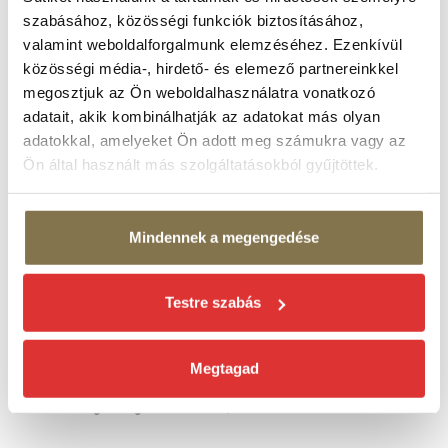
szabásához, közösségi funkciók biztosításához,
valamint weboldalforgalmunk elemzéséhez. Ezenkívül
közösségi média-, hirdető- és elemező partnereinkkel
megosztjuk az Ön weboldalhasználatra vonatkozó
adatait, akik kombinálhatják az adatokat más olyan
adatokkal, amelyeket Ön adott meg számukra vagy az
Ön által használt más szolgáltatásokból gyűjtöttek.
Mindennek a megengedése
Testre szabás
Megtagad
Fotó: Margitszigeti Színház, Éder Vera