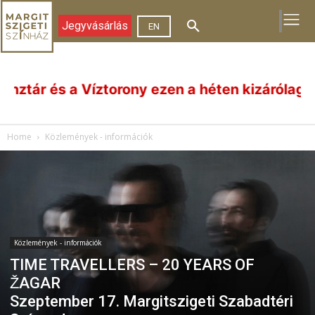
Jegyvásárlás
EN
 és a Víztorony ezen a héten kizárólag előadá
Home
Közlemények - információk
Közlemények - információk
TIME TRAVELLERS – 20 YEARS OF
ŽAGAR
Szeptember 17. Margitszigeti Szabadtéri