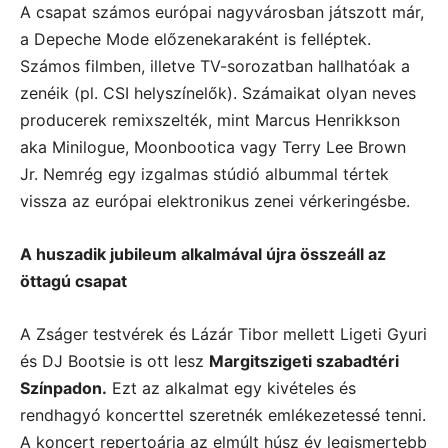
A csapat számos európai nagyvárosban játszott már,
a Depeche Mode előzenekaraként is felléptek.
Számos filmben, illetve TV-sorozatban hallhatóak a
zenéik (pl. CSI helyszínelők). Számaikat olyan neves
producerek remixszelték, mint Marcus Henrikkson
aka Minilogue, Moonbootica vagy Terry Lee Brown
Jr. Nemrég egy izgalmas stúdió albummal tértek
vissza az európai elektronikus zenei vérkeringésbe.
A huszadik jubileum alkalmával újra összeáll az
öttagú csapat
A Zságer testvérek és Lázár Tibor mellett Ligeti Gyuri
és DJ Bootsie is ott lesz
Margitszigeti szabadtéri
Színpadon.
Ezt az alkalmat egy kivételes és
rendhagyó koncerttel szeretnék emlékezetessé tenni.
A koncert repertoárja az elmúlt húsz év legismertebb