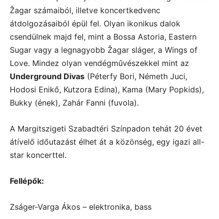
Žagar számaiból, illetve koncertkedvenc
átdolgozásaiból épül fel. Olyan ikonikus dalok
csendülnek majd fel, mint a Bossa Astoria, Eastern
Sugar vagy a legnagyobb Žagar sláger, a Wings of
Love. Mindez olyan vendégművészekkel mint az
Underground Divas
(Péterfy Bori, Németh Juci,
Hodosi Enikő, Kutzora Edina), Kama (Mary Popkids),
Bukky (ének), Zahár Fanni (fuvola).
A Margitszigeti Szabadtéri Színpadon tehát 20 évet
átívelő időutazást élhet át a közönség, egy igazi all-
star koncerttel.
Fellépők:
Zságer-Varga Ákos – elektronika, bass