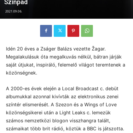
Színpad
2021.09.06.
Idén 20 éves a Zságer Balázs vezette Žagar.
Megalakulásuk óta megalkuvás nélkül, bátran járják
saját útjukat, inspiráló, felemelő világot teremtenek a
közönségnek.
A 2000-es évek elején a Local Broadcast c. debüt
albumukkal azonnal kivívták az elektronikus zenei
színtér elismerését. A Szezon és a Wings of Love
közönségsikerei után a Light Leaks c. lemezük
számos nemzetközi blogon visszhangra talált,
számaikat több brit rádió, köztük a BBC is játszotta.