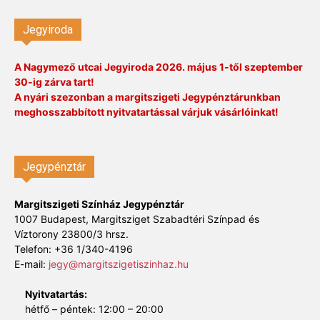
Jegyiroda
A Nagymező utcai Jegyiroda 2026. május 1-től szeptember
30-ig zárva tart!
A nyári szezonban a margitszigeti Jegypénztárunkban
meghosszabbított nyitvatartással várjuk vásárlóinkat!
Jegypénztár
Margitszigeti Színház Jegypénztár
1007 Budapest, Margitsziget Szabadtéri Színpad és
Víztorony 23800/3 hrsz.
Telefon: +36 1/340-4196
E-mail:
jegy@margitszigetiszinhaz.hu
Nyitvatartás:
hétfő – péntek: 12:00 – 20:00