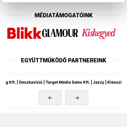
MÉDIATÁMOGATÓINK
EGYÜTTMŰKÖDŐ PARTNEREINK
t. | Deszkavízió | Target Média Sales Kft. | Jazzy | Klasszik Rádi
←
→