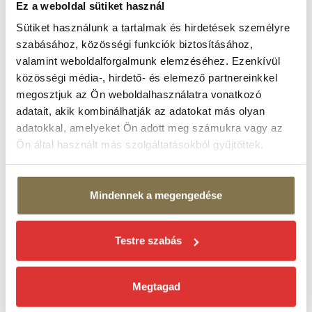
Ez a weboldal sütiket használ
Sütiket használunk a tartalmak és hirdetések személyre
szabásához, közösségi funkciók biztosításához,
A Margitszigeti Színház Nonprofit Kft. Budapest Főváros
valamint weboldalforgalmunk elemzéséhez. Ezenkívül
Önkormányzata fenntartásában, a Kulturális és Innovációs
közösségi média-, hirdető- és elemező partnereinkkel
Minisztériummal közös működtetésben működik.
megosztjuk az Ön weboldalhasználatra vonatkozó
adatait, akik kombinálhatják az adatokat más olyan
Előadásaink a
adatokkal, amelyeket Ön adott meg számukra vagy az
Ön által használt más szolgáltatásokból gyűjtöttek.
Mindennek a megengedése
Testre szabás
és a
Megtagad
támogatásával valósulnak meg.