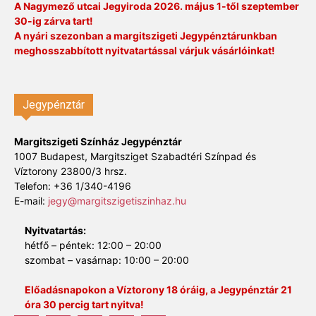
A Nagymező utcai Jegyiroda 2026. május 1-től szeptember
30-ig zárva tart!
A nyári szezonban a margitszigeti Jegypénztárunkban
meghosszabbított nyitvatartással várjuk vásárlóinkat!
Jegypénztár
Margitszigeti Színház Jegypénztár
1007 Budapest, Margitsziget Szabadtéri Színpad és
Víztorony 23800/3 hrsz.
Telefon: +36 1/340-4196
E-mail:
jegy@margitszigetiszinhaz.hu
Nyitvatartás:
hétfő – péntek: 12:00 – 20:00
szombat – vasárnap: 10:00 – 20:00
Előadásnapokon a Víztorony 18 óráig, a Jegypénztár 21
óra 30 percig tart nyitva!