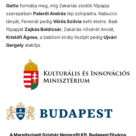
Gatto
formálja meg, míg Zakariás zsidók főpapja
szerepében
Palerdi András
lép színpadra. Nabucco
lányát, Fenenát pedig
Vörös Szilvia
kelti életre. Baál
főpapját
Zajkás Boldizsár
, Zakariás nővérét Annát,
Kristófi Ágnes
, a babiloni király tisztjét pedig
Ujvári
Gergely
alakítja.
A Margitszigeti Színház Nonprofit Kft. Budapest Főváros