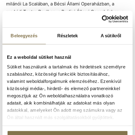
milánói La Scalában, a Bécsi Állami Operaházban, a
madridi Teatro Realban, a Berlini Állami Operaházban, a
londoni Royal Opera House-ban, a Párizsi Nemzeti
Operában és a barcelonai Liceu Operában. A női
főszerepet a gyönyörű
Marina Rebeka
alakítja majd, aki
Beleegyezés
Részletek
A sütikről
korunk egyik vezető szopránja, Azucenát
Kutasi Judit
alakítja, akit legutóbb a Metropolitan Aida előadásában
Ez a weboldal sütiket használ
Amnerisként csodálhattunk meg. Luna grófot
Nagy Gyula
énekli, aki első alkalommal érkezik a Margitszigetre.
Sütiket használunk a tartalmak és hirdetések személyre
szabásához, közösségi funkciók biztosításához,
valamint weboldalforgalmunk elemzéséhez. Ezenkívül
A fenti művészek a milánói La Scala, a Bécsi Staatsoper, a
közösségi média-, hirdető- és elemező partnereinkkel
Teatro Real, a londoni Royal Opera House, a párizsi Opéra
megosztjuk az Ön weboldalhasználatra vonatkozó
National és a barcelonai Liceu előadásokat követően
adatait, akik kombinálhatják az adatokat más olyan
érkeznek a Magyarországra, azon belül is a Margitsziget
adatokkal, amelyeket Ön adott meg számukra vagy az
csodás színpadára. Verdi remekművében közreműködik
Ön által használt más szolgáltatásokból gyűjtöttek.
majd a
Nemzeti Filharmonikus Zenekar
és a
Nemzeti
Énekkar
, vezényel:
Halász Péter.