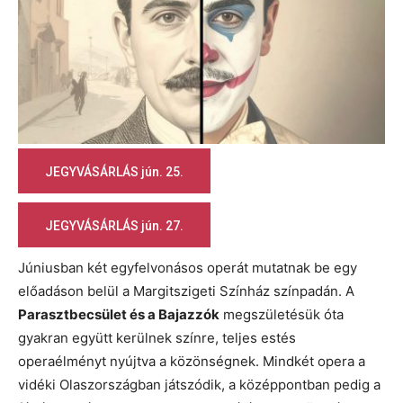
JEGYVÁSÁRLÁS jún. 25.
JEGYVÁSÁRLÁS jún. 27.
Júniusban két egyfelvonásos operát mutatnak be egy
előadáson belül a Margitszigeti Színház színpadán. A
Parasztbecsület és a Bajazzók
megszületésük óta
gyakran együtt kerülnek színre, teljes estés
operaélményt nyújtva a közönségnek. Mindkét opera a
vidéki Olaszországban játszódik, a középpontban pedig a