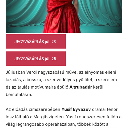
JEGYVÁSÁRLÁS júl. 23.
JEGYVÁSÁRLÁS júl. 25.
Júliusban Verdi nagyszabású műve, az elnyomás elleni
lázadás, a bosszú, a szenvedélyes gyűlölet, a szerelem
és az árulás motívumaira épülő
A trubadúr
kerül
bemutatásra.
Az előadás címszerepében
Yusif Eyvazov
drámai tenor
lesz látható a Margitszigeten. Yusif rendszeresen fellép a
világ legrangosabb operaházaiban, többek között a