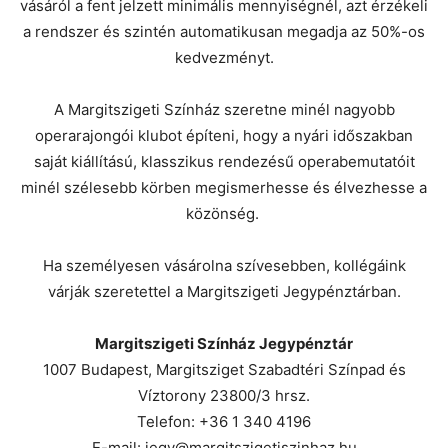
vásáról a fent jelzett minimális mennyiségnél, azt érzékeli
a rendszer és szintén automatikusan megadja az 50%-os
kedvezményt.
A Margitszigeti Színház szeretne minél nagyobb
operarajongói klubot építeni, hogy a nyári időszakban
saját kiállítású, klasszikus rendezésű operabemutatóit
minél szélesebb körben megismerhesse és élvezhesse a
közönség.
Ha személyesen vásárolna szívesebben, kollégáink
várják szeretettel a Margitszigeti Jegypénztárban.
Margitszigeti Színház Jegypénztár
1007 Budapest, Margitsziget Szabadtéri Színpad és
Víztorony 23800/3 hrsz.
Telefon: +36 1 340 4196
E-mail: jegy@margitszigetiszinhaz.hu