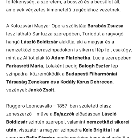
féltékenység, a szerelem, a bosszú és a becsület áll,
amelyek végzetes kimenetelű tragédiához vezetnek.
A Kolozsvári Magyar Opera szólistája
Barabás Zsuzsa
lesz látható Santuzza szerepében, Turiddut a ragyogó
hangú
László Boldizsár
alakítja, aki a magyar és a
nemzetközi operaszínpadokon is sikerrel lép fel, csakúgy,
mint az Alfiot alakító
Adam Platchetka
. Lucia szerepében
Farkasréti Mária
, Lolaként pedig
Balogh Eszter
lép
színpadra, közreműködik a
Budapesti Filharmóniai
Társaság Zenekara és a Kodály Kórus Debrecen,
vezényel:
Jankó Zsolt.
Ruggero Leoncavallo – 1857-ben született olasz
zeneszerző – műve a
Bajazzók
előadásban
László
Boldizsár
szintén szerepel, valamint
nemzetközi sikerei
után,
visszatér a magyar színpadra
Kele Brigitta
lírai
szoprán;
Balla Sándor,
pedig markáns hangjával erősíti a