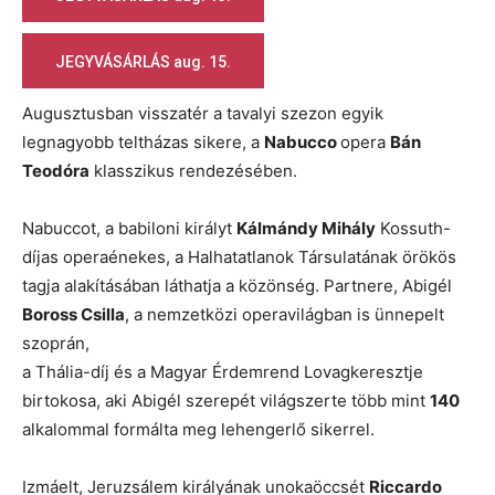
JEGYVÁSÁRLÁS aug. 15.
Augusztusban visszatér a tavalyi szezon egyik
legnagyobb teltházas sikere, a
Nabucco
opera
Bán
Teodóra
klasszikus rendezésében.
Nabuccot, a babiloni királyt
Kálmándy Mihály
Kossuth-
díjas operaénekes, a Halhatatlanok Társulatának örökös
tagja alakításában láthatja a közönség. Partnere, Abigél
Boross Csilla
, a nemzetközi operavilágban is ünnepelt
szoprán,
a Thália-díj és a Magyar Érdemrend Lovagkeresztje
birtokosa, aki Abigél szerepét világszerte több mint
140
alkalommal formálta meg lehengerlő sikerrel.
Izmáelt, Jeruzsálem királyának unokaöccsét
Riccardo