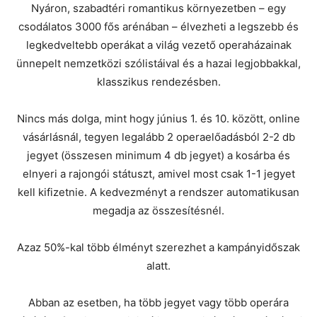
Nyáron, szabadtéri romantikus környezetben – egy
csodálatos 3000 fős arénában – élvezheti a legszebb és
legkedveltebb operákat a világ vezető operaházainak
ünnepelt nemzetközi szólistáival és a hazai legjobbakkal,
klasszikus rendezésben.
Nincs más dolga, mint hogy június 1. és 10. között, online
vásárlásnál, tegyen legalább 2 operaelőadásból 2-2 db
jegyet (összesen minimum 4 db jegyet) a kosárba és
elnyeri a rajongói státuszt, amivel most csak 1-1 jegyet
kell kifizetnie. A kedvezményt a rendszer automatikusan
megadja az összesítésnél.
Azaz 50%-kal több élményt szerezhet a kampányidőszak
alatt.
Abban az esetben, ha több jegyet vagy több operára