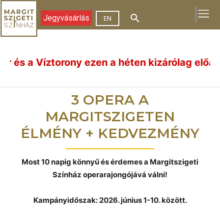
Jegyvásárlás
EN
ztorony ezen a héten kizárólag előadásnapokon
3 OPERA A
MARGITSZIGETEN
ÉLMÉNY + KEDVEZMÉNY
Most 10 napig könnyű és érdemes a Margitszigeti
Színház operarajongójává válni!
Kampányidőszak: 2026. június 1-10. között.